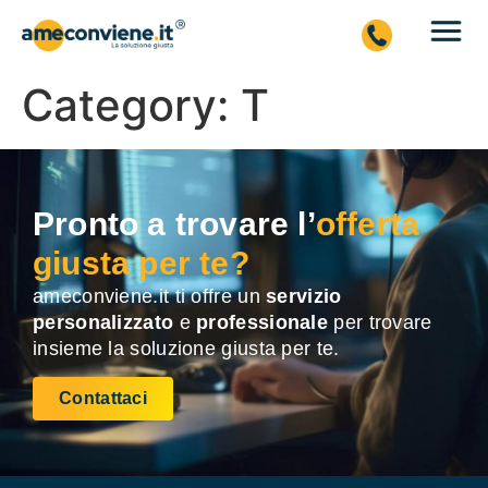
Category:
T
Pronto a trovare l’
offerta
giusta per te?
ameconviene.it ti offre un
servizio
personalizzato
e
professionale
per trovare
insieme la soluzione giusta per te.
Contattaci