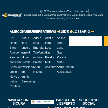
2026 ameconviene.it
Tutti i diritti riservati
ameconviene.it è un marchio di Adventure S.p.a. Sede legale Via Carlo
Alberto 18/C-ter, 10123,Torino.
AMECONVIENE.IT
TARIFFE
OFFERTE
NEWS
GUIDE
GLOSSARIO
Chi
Adsl e
Adsl e
Adsl e
Adsl e
siamo
fibra
fibra
fibra
fibra
Store
Luce e
Energia
Luce
Luce
Ameconviene.it
gas
Telefonia
Gas
Gas
Perché ti
Mutui
mobile
Prestiti
Prestiti
conviene
Prestiti
Prestiti
Mutui
Mutui
Consulenza
Cessione
Mutui
Assicurazioni
Assicurazioni
tariffe
del
Rc Auto
Assistenza
News e
quinto
guide
Streaming
Contatti
NAVIGAZIONE
PARLA CON
SEGUICI SUI
SICURA
L'ESPERTO
SOCIAL